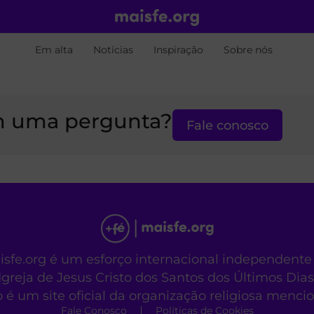
Em alta
Notícias
Inspiração
Sobre nós
 uma pergunta?
Fale conosco
aisfe.org é um esforço internacional independente
Igreja de Jesus Cristo dos Santos dos Últimos Dias
o é um site oficial da organização religiosa menc
Fale Conosco
Políticas de Cookies