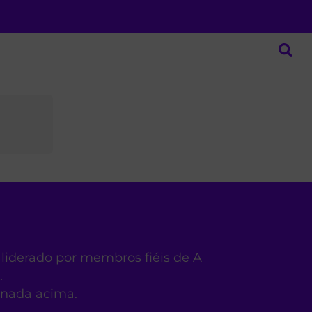
 liderado por membros fiéis de A
.
ionada acima.