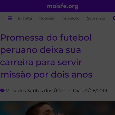
Em alta
Notícias
Inspiração
Sobre nós
Promessa do futebol
peruano deixa sua
carreira para servir
missão por dois anos
Vida dos Santos dos Últimos Dias
14/08/2019