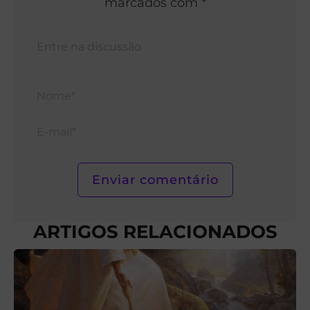
marcados com *
Nom
E-
mail*
ARTIGOS RELACIONADOS