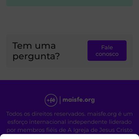
Tem uma
Fale
pergunta?
conosco
Todos os direitos reservados. maisfe.org é um
esforço internacional independente liderado
por membros fiéis de A Igreja de Jesus Cristo
dos Santos dos Últimos Dias.