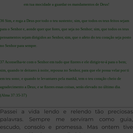
em tua mocidade a guardar os mandamentos de Deus!
36 Sim, e roga a Deus por todo o teu sustento; sim, que todos os teus feitos sejam
para o Senhor e, aonde quer que fores, que seja no Senhor; sim, que todos os teus
pensamentos sejam dirigidos ao Senhor, sim, que o afeto do teu coração seja posto
no Senhor para sempre.
37 Aconselha-te com o Senhor em tudo que fizeres e ele dirigir-te-á para o bem;
sim, quando te deitares à noite, repousa no Senhor, para que ele possa velar por ti
em teu sono; e quando te levantares pela manhã, tem o teu coração cheio de
agradecimento a Deus; e se fizeres essas coisas, serás elevado no último dia.
(Alma 37:35-37)
Passei a vida lendo e relendo tão preciosas
palavras. Sempre me serviram como guia,
escudo, consolo e promessa. Mas ontem tive