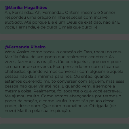
@Marília Magalhães
Ah, Fernanda... Ah, Fernanda... Ontem mesmo o Senhor
respondeu uma oração minha especial com incrível
exatidão
. Até porque Ele é um Deus de exatidão, não é? E
você, Fernanda, é de ouro! É mais que ouro! ;-)
@Fernanda Ribeiro
Wow. Assim como tocou o coração do Dan, tocou no meu.
Marília falou de um ponto que realmente acontece. Às
vezes, fazemos as orações tão corriqueiras, que nem pode
se chamar de conversa. Fico pensando em como ficamos
chateados, quando vamos conversar com alguém e aquela
pessoa não dá a mínima para nós. Ou então, quando
estamos querendo muito conversar com alguém, mas essa
pessoa não quer vir até nós. E quando vem, é sempre a
mesma coisa. Realmente, foi tocante o que você escreveu.
Me ajudou muito. Como somos abençoados por termos o
poder da oração, e como usufruirmos tão pouco desse
poder, desse dom. Que dom maravilhoso. Obrigada (de
novo) Marília pela sua inspiração.