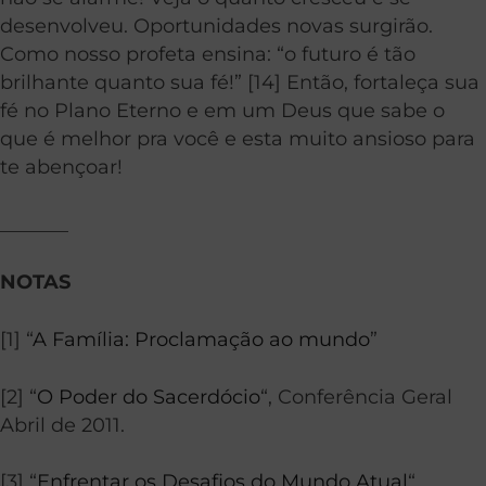
desenvolveu. Oportunidades novas surgirão.
Como nosso profeta ensina: “o futuro é tão
brilhante quanto sua fé!” [14] Então, fortaleça sua
fé no Plano Eterno e em um Deus que sabe o
que é melhor pra você e esta muito ansioso para
te abençoar!
_______
NOTAS
[1] “
A Família: Proclamação ao mundo
”
[2] “
O Poder do Sacerdócio
“, Conferência Geral
Abril de 2011.
[3] “
Enfrentar os Desafios do Mundo Atual
“,