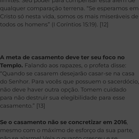
limites. Seu poder para compensar está além de
qualquer comparação terrena. “Se esperamos em
Cristo só nesta vida, somos os mais miseráveis de
todos os homens” (I Coríntios 15:19). [12]
A meta de casamento deve ter seu foco no
Templo.
Falando aos rapazes, o profeta disse:
“Quando se casarem desejarão casar-se na casa
do Senhor. Para vocês que possuem o sacerdócio,
não deve haver outra opção. Tomem cuidado
para não destruir sua elegibilidade para esse
casamento.” [13]
Se o casamento não se concretizar em 2016
,
mesmo com o máximo de esforço da sua parte,
não se alarme! Veja o quanto cresceu e se