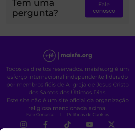
Tem uma
Fale
pergunta?
conosco
Todos os direitos reservados. maisfe.org é um
esforço internacional independente liderado
por membros fiéis de A Igreja de Jesus Cristo
dos Santos dos Últimos Dias.
Este site não é um site oficial da organização
religiosa mencionada acima.
Fale Conosco
Políticas de Cookies