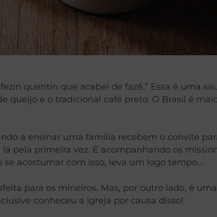
in quentin que acabei de fazê.” Essa é uma saud
ueijo e o tradicional café preto. O Brasil é mai
do a ensinar uma família recebem o convite para 
lá pela primeira vez. E acompanhando os missioná
s se acostumar com isso, leva um logo tempo…
eita para os mineiros. Mas, por outro lado, é um
lusive conheceu a Igreja por causa disso!