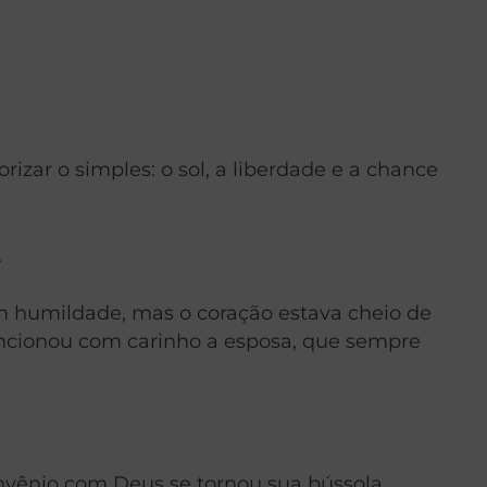
ar o simples: o sol, a liberdade e a chance
.
om humildade, mas o coração estava cheio de
encionou com carinho a esposa, que sempre
onvênio com Deus se tornou sua bússola.