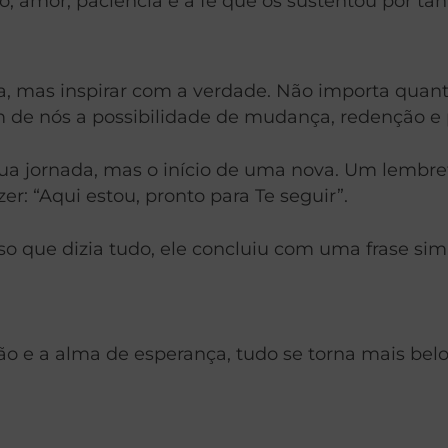
, amor, paciência e a fé que os sustentou por tan
a, mas inspirar com a verdade. Não importa qua
m de nós a possibilidade de mudança, redenção e 
e sua jornada, mas o início de uma nova. Um lemb
er: “Aqui estou, pronto para Te seguir”.
o que dizia tudo, ele concluiu com uma frase simp
o e a alma de esperança, tudo se torna mais belo