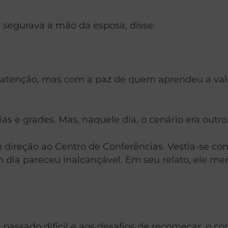
segurava a mão da esposa, disse:
tenção, mas com a paz de quem aprendeu a valoriz
as e grades. Mas, naquele dia, o cenário era outro
m direção ao Centro de Conferências. Vestia-se c
m dia pareceu inalcançável. Em seu relato, ele m
passado difícil e aos desafios de recomeçar, o c