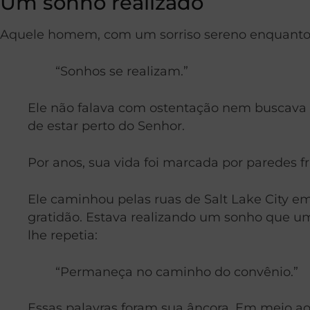
Um sonho realizado
Aquele homem, com um sorriso sereno enquanto 
“Sonhos se realizam.”
Ele não falava com ostentação nem buscava a
de estar perto do Senhor.
Por anos, sua vida foi marcada por paredes fri
Ele caminhou pelas ruas de Salt Lake City e
gratidão. Estava realizando um sonho que u
lhe repetia:
“Permaneça no caminho do convênio.”
Essas palavras foram sua âncora. Em meio ao 