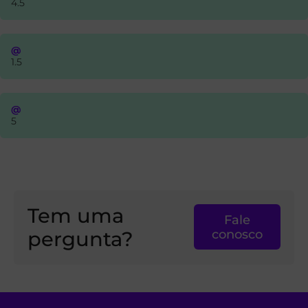
4.5
@
1.5
@
5
Tem uma
Fale
pergunta?
conosco