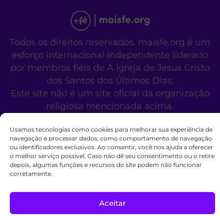
Todos os direitos reservados. maisfe.org é um
esforço internacional independente liderado
por membros fiéis de A Igreja de Jesus Cristo
dos Santos dos Últimos Dias.
Este site não é um site oficial da organização
religiosa mencionada acima.
Fale Conosco
Políticas de Cookies
Usamos tecnologias como cookies para melhorar sua experiência de
navegação e processar dados, como comportamento de navegação
ou identificadores exclusivos. Ao consentir, você nos ajuda a oferecer
o melhor serviço possível. Caso não dê seu consentimento ou o retire
depois, algumas funções e recursos do site podem não funcionar
corretamente.
Aceitar