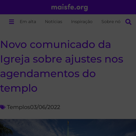
Em alta
Notícias
Inspiração
Sobre nós
Novo comunicado da
Igreja sobre ajustes nos
agendamentos do
templo
Templos
03/06/2022