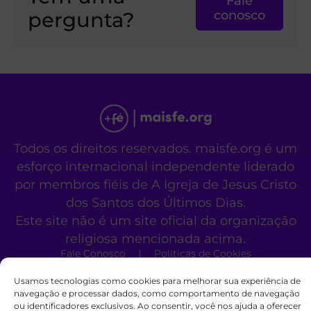
Fale
pergunta?
conosco
Todos os direitos reservados. maisfe.org é um
esforço internacional independente liderado
por membros fiéis de A Igreja de Jesus Cristo
dos Santos dos Últimos Dias.
Este site não é um site oficial da organização
religiosa mencionada acima.
Fale Conosco
Políticas de Cookies
Usamos tecnologias como cookies para melhorar sua experiência de
navegação e processar dados, como comportamento de navegação
ou identificadores exclusivos. Ao consentir, você nos ajuda a oferecer