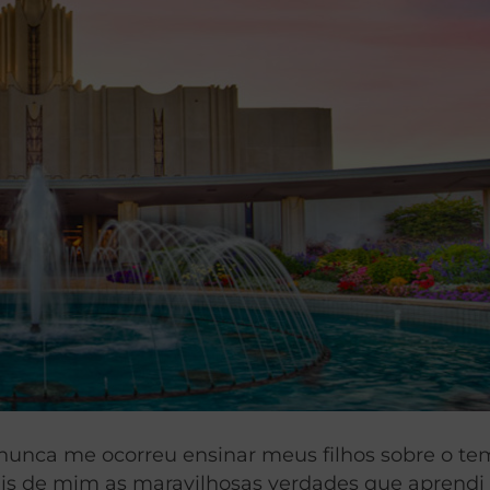
unca me ocorreu ensinar meus filhos sobre o te
ais de mim as maravilhosas verdades que aprendi