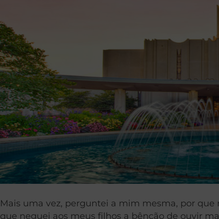
Mais uma vez, perguntei a mim mesma, por que n
que neguei aos meus filhos a bênção de ouvir m