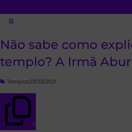
Não sabe como explic
templo? A Irmã Aburt
Templos
23/02/2021
Copiar link