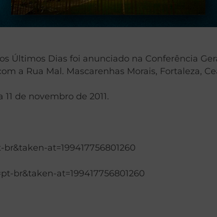
dos Últimos Dias foi anunciado na Conferência Ge
om a Rua Mal. Mascarenhas Morais, Fortaleza, Ce
a 11 de novembro de 2011.
t-br&taken-at=199417756801260
pt-br&taken-at=199417756801260