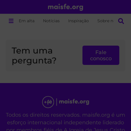
Em alta
Notícias
Inspiração
Sobre nós
Tem uma
Fale
pergunta?
conosco
Todos os direitos reservados. maisfe.org é um
esforço internacional independente liderado
por membros fiéis de A Igreja de Jesus Cristo