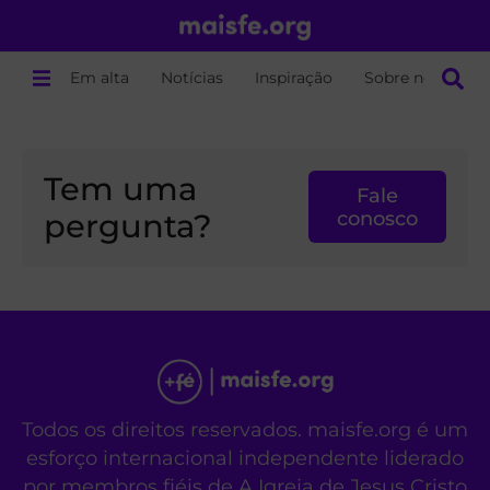
Em alta
Notícias
Inspiração
Sobre nós
Tem uma
Fale
pergunta?
conosco
Todos os direitos reservados. maisfe.org é um
esforço internacional independente liderado
por membros fiéis de A Igreja de Jesus Cristo