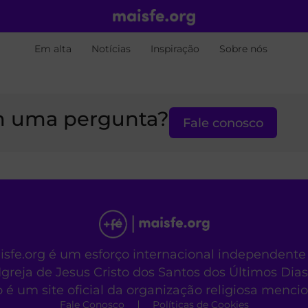
Em alta
Notícias
Inspiração
Sobre nós
 uma pergunta?
Fale conosco
aisfe.org é um esforço internacional independente
Igreja de Jesus Cristo dos Santos dos Últimos Dias
o é um site oficial da organização religiosa menc
Fale Conosco
Políticas de Cookies