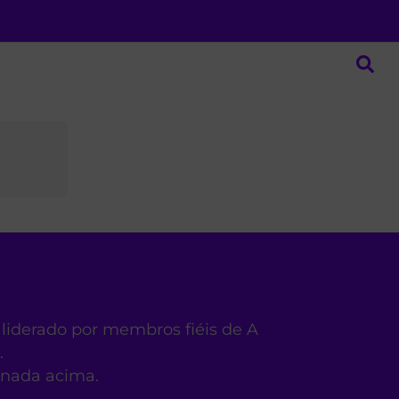
 liderado por membros fiéis de A
.
ionada acima.