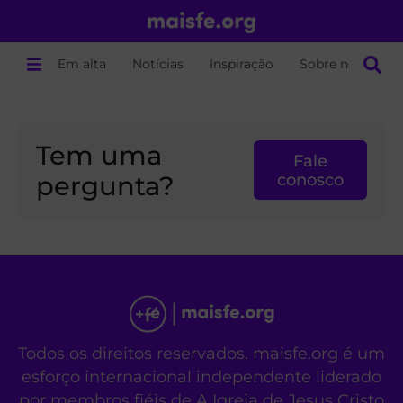
Em alta
Notícias
Inspiração
Sobre nós
Tem uma
Fale
pergunta?
conosco
Todos os direitos reservados. maisfe.org é um
esforço internacional independente liderado
por membros fiéis de A Igreja de Jesus Cristo