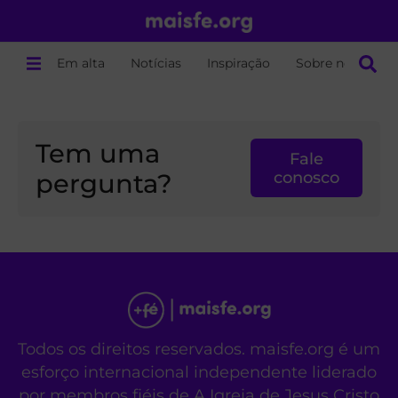
Em alta
Notícias
Inspiração
Sobre nós
Tem uma
Fale
pergunta?
conosco
Todos os direitos reservados. maisfe.org é um
esforço internacional independente liderado
por membros fiéis de A Igreja de Jesus Cristo