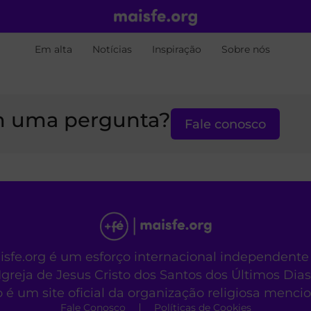
Em alta
Notícias
Inspiração
Sobre nós
 uma pergunta?
Fale conosco
aisfe.org é um esforço internacional independente
Igreja de Jesus Cristo dos Santos dos Últimos Dias
o é um site oficial da organização religiosa menc
Fale Conosco
Políticas de Cookies