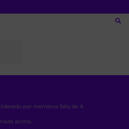
 liderado por membros fiéis de A
.
ionada acima.