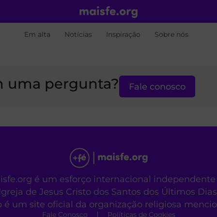
Em alta
Notícias
Inspiração
Sobre nós
 uma pergunta?
Fale conosco
aisfe.org é um esforço internacional independente
Igreja de Jesus Cristo dos Santos dos Últimos Dias
o é um site oficial da organização religiosa menc
Fale Conosco
Políticas de Cookies