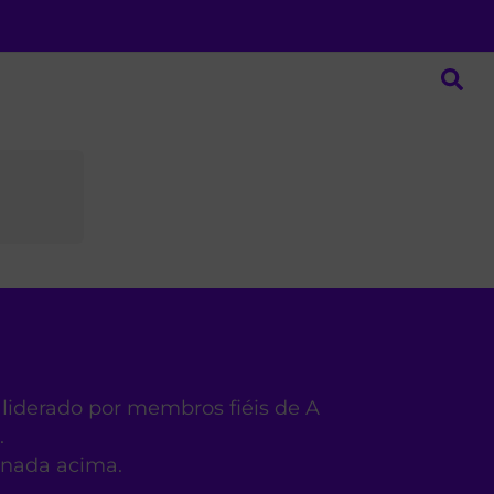
 liderado por membros fiéis de A
.
ionada acima.