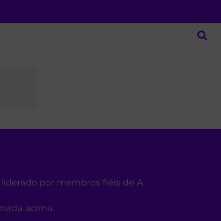
 liderado por membros fiéis de A
.
ionada acima.