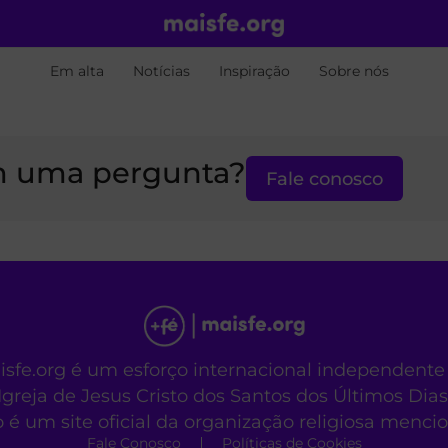
Em alta
Notícias
Inspiração
Sobre nós
 uma pergunta?
Fale conosco
aisfe.org é um esforço internacional independente
Igreja de Jesus Cristo dos Santos dos Últimos Dias
o é um site oficial da organização religiosa menc
Fale Conosco
Políticas de Cookies