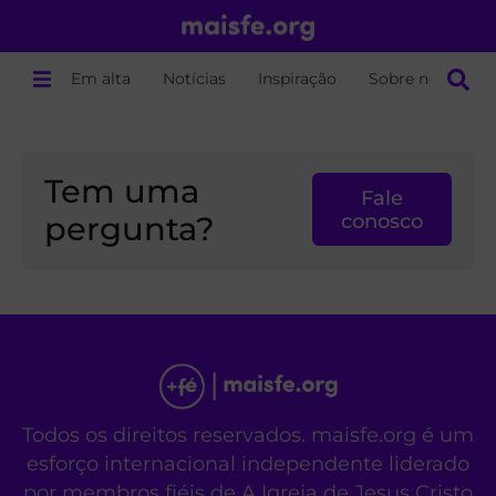
Em alta
Notícias
Inspiração
Sobre nós
Tem uma
Fale
pergunta?
conosco
Todos os direitos reservados. maisfe.org é um
esforço internacional independente liderado
por membros fiéis de A Igreja de Jesus Cristo