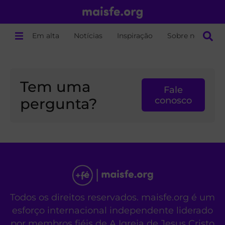
Em alta
Notícias
Inspiração
Sobre nós
Tem uma
Fale
pergunta?
conosco
Todos os direitos reservados. maisfe.org é um
esforço internacional independente liderado
por membros fiéis de A Igreja de Jesus Cristo