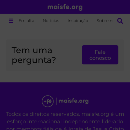
Em alta
Notícias
Inspiração
Sobre nós
Tem uma
Fale
pergunta?
conosco
Todos os direitos reservados. maisfe.org é um
esforço internacional independente liderado
por membros fiéis de A Igreja de Jesus Cristo