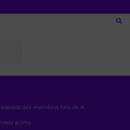
 liderado por membros fiéis de A
.
ionada acima.