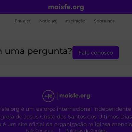
Em alta
Notícias
Inspiração
Sobre nós
 uma pergunta?
Fale conosco
aisfe.org é um esforço internacional independente
Igreja de Jesus Cristo dos Santos dos Últimos Dias
o é um site oficial da organização religiosa menc
Fale Conosco
Políticas de Cookies