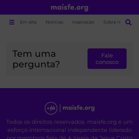
Em alta
Notícias
Inspiração
Sobre nós
Tem uma
Fale
pergunta?
conosco
Todos os direitos reservados. maisfe.org é um
esforço internacional independente liderado
por membros fiéis de A Igreja de Jesus Cristo