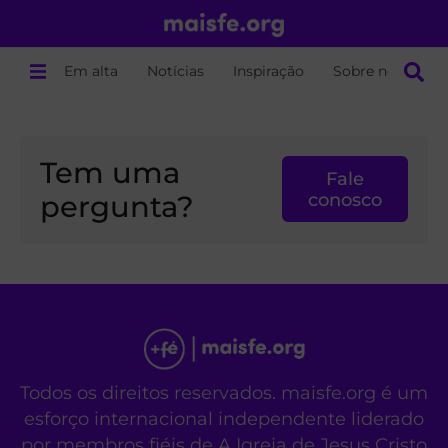
Em alta
Notícias
Inspiração
Sobre nós
Tem uma
Fale
pergunta?
conosco
Todos os direitos reservados. maisfe.org é um
esforço internacional independente liderado
por membros fiéis de A Igreja de Jesus Cristo