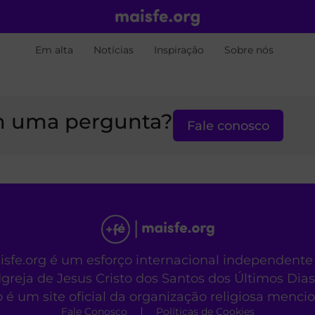
Em alta
Notícias
Inspiração
Sobre nós
 uma pergunta?
Fale conosco
aisfe.org é um esforço internacional independente
Igreja de Jesus Cristo dos Santos dos Últimos Dias
o é um site oficial da organização religiosa menc
Fale Conosco
Políticas de Cookies