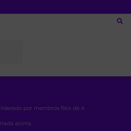
 liderado por membros fiéis de A
.
ionada acima.