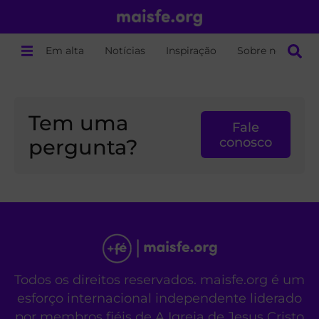
Em alta
Notícias
Inspiração
Sobre nós
Tem uma
Fale
pergunta?
conosco
Todos os direitos reservados. maisfe.org é um
esforço internacional independente liderado
por membros fiéis de A Igreja de Jesus Cristo