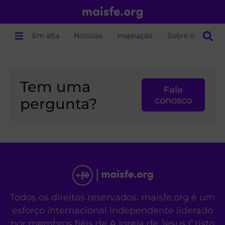
Em alta
Notícias
Inspiração
Sobre nós
Tem uma
Fale
pergunta?
conosco
Todos os direitos reservados. maisfe.org é um
esforço internacional independente liderado
por membros fiéis de A Igreja de Jesus Cristo