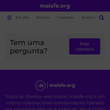
Em alta
Notícias
Inspiração
Sobre nós
Tem uma
Fale
pergunta?
conosco
Todos os direitos reservados. maisfe.org é um
esforço internacional independente liderado
por membros fiéis de A Igreja de Jesus Cristo