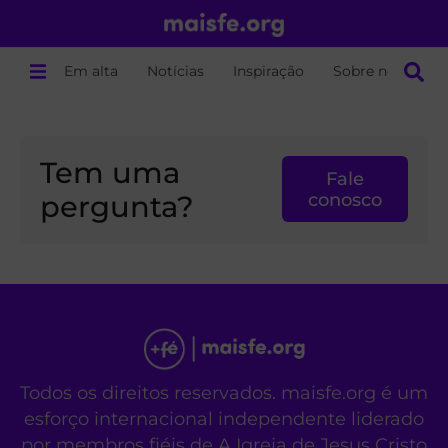
Em alta
Notícias
Inspiração
Sobre nós
Tem uma
Fale
pergunta?
conosco
Todos os direitos reservados. maisfe.org é um
esforço internacional independente liderado
por membros fiéis de A Igreja de Jesus Cristo