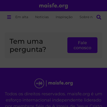
Em alta
Notícias
Inspiração
Sobre nós
Tem uma
Fale
pergunta?
conosco
Todos os direitos reservados. maisfe.org é um
esforço internacional independente liderado
por membros fiéis de A Igreja de Jesus Cristo