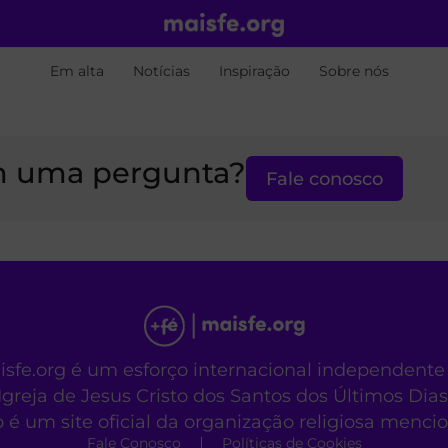
Em alta
Notícias
Inspiração
Sobre nós
 uma pergunta?
Fale conosco
aisfe.org é um esforço internacional independente
Igreja de Jesus Cristo dos Santos dos Últimos Dias
o é um site oficial da organização religiosa menc
Fale Conosco
Políticas de Cookies