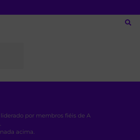
 liderado por membros fiéis de A
.
ionada acima.