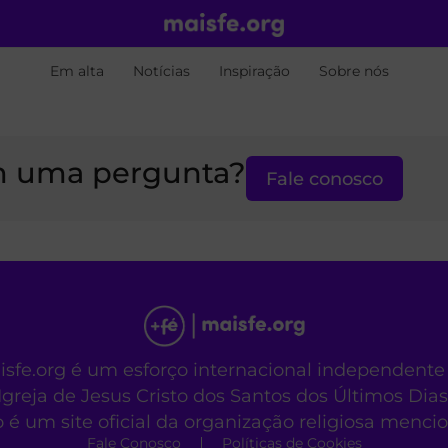
Em alta
Notícias
Inspiração
Sobre nós
 uma pergunta?
Fale conosco
aisfe.org é um esforço internacional independente
Igreja de Jesus Cristo dos Santos dos Últimos Dias
o é um site oficial da organização religiosa menc
Fale Conosco
Políticas de Cookies