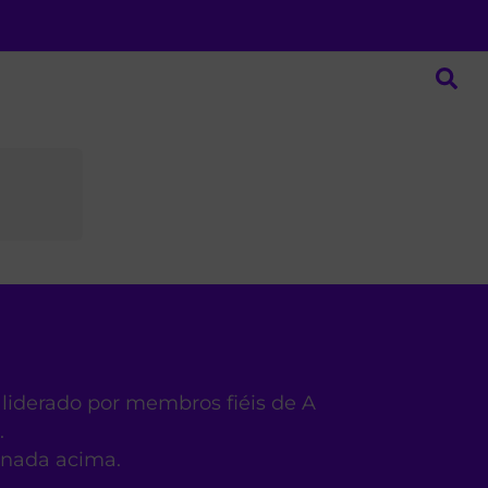
 liderado por membros fiéis de A
.
ionada acima.