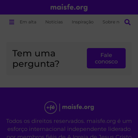
Em alta
Notícias
Inspiração
Sobre nós
Tem uma
Fale
pergunta?
conosco
Todos os direitos reservados. maisfe.org é um
esforço internacional independente liderado
por membros fiéis de A Igreja de Jesus Cristo