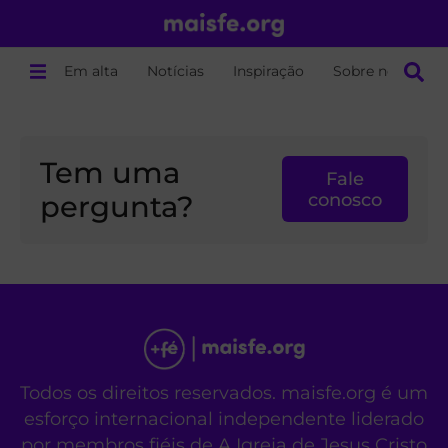
Em alta
Notícias
Inspiração
Sobre nós
Tem uma
Fale
pergunta?
conosco
Todos os direitos reservados. maisfe.org é um
esforço internacional independente liderado
por membros fiéis de A Igreja de Jesus Cristo