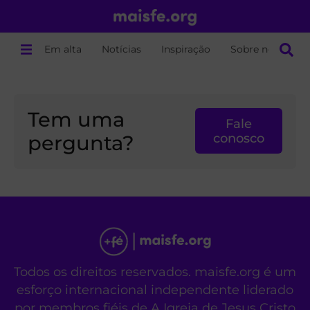
Em alta
Notícias
Inspiração
Sobre nós
Tem uma
Fale
pergunta?
conosco
Todos os direitos reservados. maisfe.org é um
esforço internacional independente liderado
por membros fiéis de A Igreja de Jesus Cristo