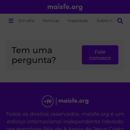
Em alta
Notícias
Inspiração
Sobre nós
Tem uma
Fale
pergunta?
conosco
Todos os direitos reservados. maisfe.org é um
esforço internacional independente liderado
por membros fiéis de A Igreja de Jesus Cristo