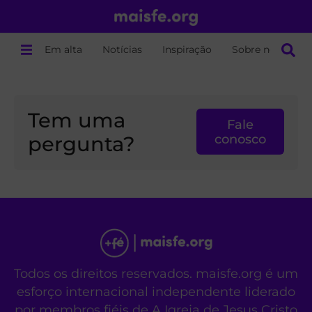
Em alta
Notícias
Inspiração
Sobre nós
Tem uma
Fale
pergunta?
conosco
Todos os direitos reservados. maisfe.org é um
esforço internacional independente liderado
por membros fiéis de A Igreja de Jesus Cristo