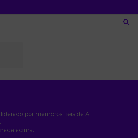
 liderado por membros fiéis de A
.
ionada acima.