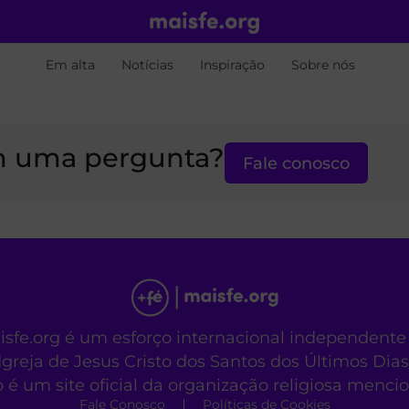
Em alta
Notícias
Inspiração
Sobre nós
 uma pergunta?
Fale conosco
aisfe.org é um esforço internacional independente
Igreja de Jesus Cristo dos Santos dos Últimos Dias
o é um site oficial da organização religiosa menc
Fale Conosco
Políticas de Cookies