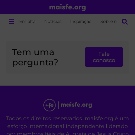
Em alta
Notícias
Inspiração
Sobre nós
Tem uma
Fale
pergunta?
conosco
Todos os direitos reservados. maisfe.org é um
esforço internacional independente liderado
por membros fiéis de A Igreja de Jesus Cristo