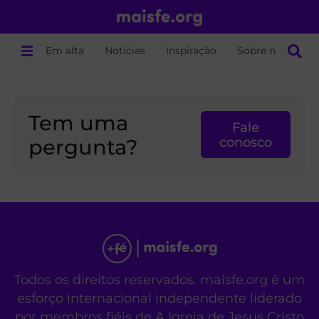
Em alta
Notícias
Inspiração
Sobre nós
Tem uma
Fale
pergunta?
conosco
Todos os direitos reservados. maisfe.org é um
esforço internacional independente liderado
por membros fiéis de A Igreja de Jesus Cristo