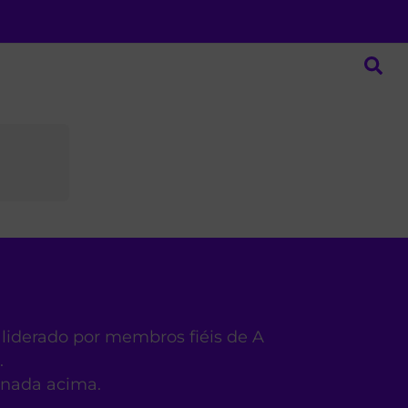
 liderado por membros fiéis de A
.
ionada acima.