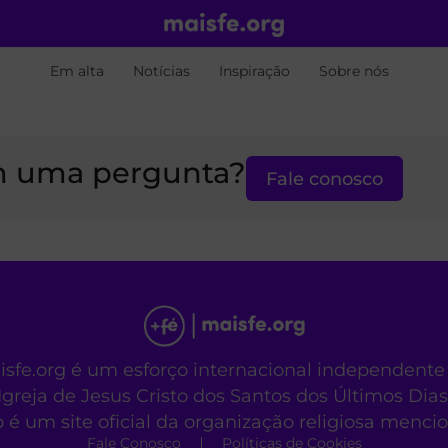
Em alta
Notícias
Inspiração
Sobre nós
 uma pergunta?
Fale conosco
aisfe.org é um esforço internacional independente
Igreja de Jesus Cristo dos Santos dos Últimos Dias
o é um site oficial da organização religiosa menc
Fale Conosco
Políticas de Cookies