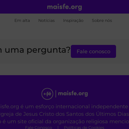
Em alta
Notícias
Inspiração
Sobre nós
 uma pergunta?
Fale conosco
aisfe.org é um esforço internacional independente
Igreja de Jesus Cristo dos Santos dos Últimos Dias
o é um site oficial da organização religiosa menc
Fale Conosco
Políticas de Cookies