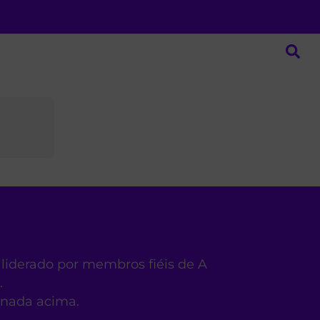
 liderado por membros fiéis de A
.
ionada acima.