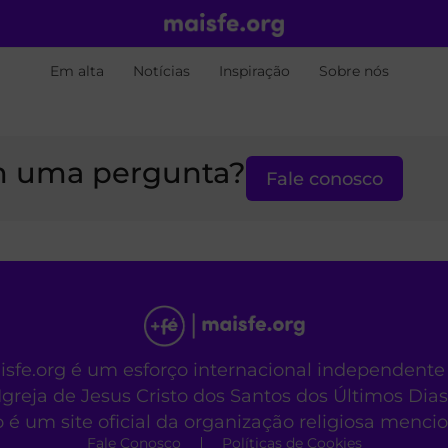
Em alta
Notícias
Inspiração
Sobre nós
 uma pergunta?
Fale conosco
aisfe.org é um esforço internacional independente
Igreja de Jesus Cristo dos Santos dos Últimos Dias
o é um site oficial da organização religiosa menc
Fale Conosco
Políticas de Cookies