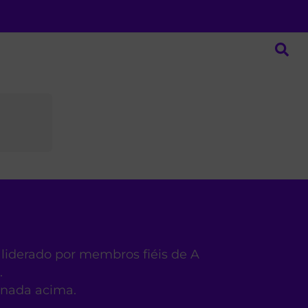
 liderado por membros fiéis de A
.
ionada acima.