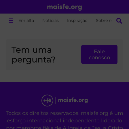
Em alta
Notícias
Inspiração
Sobre nós
Tem uma
Fale
pergunta?
conosco
Todos os direitos reservados. maisfe.org é um
esforço internacional independente liderado
por membros fiéis de A Igreja de Jesus Cristo