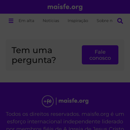
Em alta
Notícias
Inspiração
Sobre nós
Tem uma
Fale
pergunta?
conosco
Todos os direitos reservados. maisfe.org é um
esforço internacional independente liderado
por membros fiéis de A Igreja de Jesus Cristo