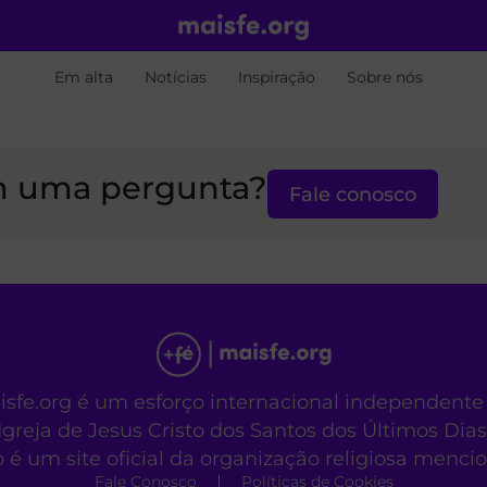
Em alta
Notícias
Inspiração
Sobre nós
 uma pergunta?
Fale conosco
aisfe.org é um esforço internacional independente
Igreja de Jesus Cristo dos Santos dos Últimos Dias
o é um site oficial da organização religiosa menc
Fale Conosco
Políticas de Cookies