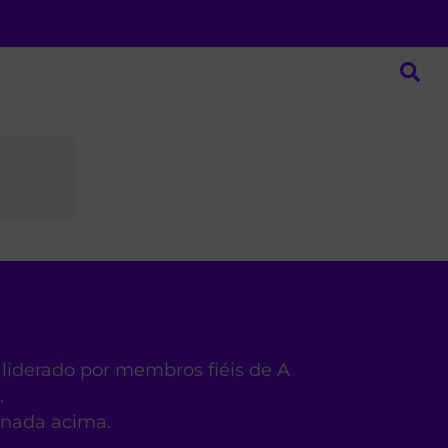
 liderado por membros fiéis de A
.
ionada acima.