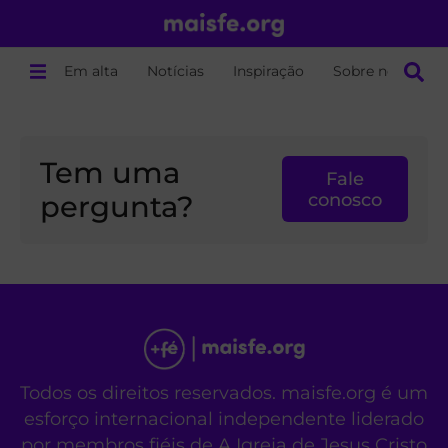
Em alta
Notícias
Inspiração
Sobre nós
Tem uma
Fale
pergunta?
conosco
Todos os direitos reservados. maisfe.org é um
esforço internacional independente liderado
por membros fiéis de A Igreja de Jesus Cristo